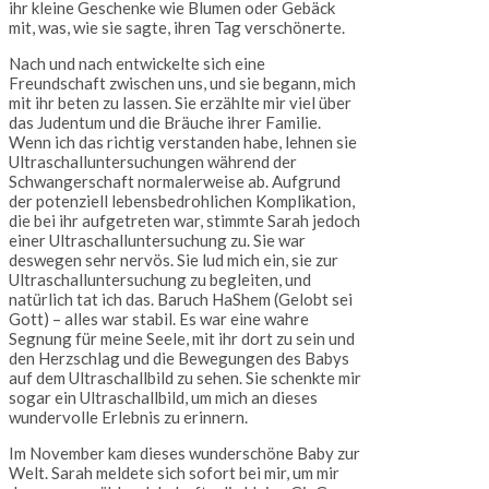
ihr kleine Geschenke wie Blumen oder Gebäck
mit, was, wie sie sagte, ihren Tag verschönerte.
Nach und nach entwickelte sich eine
Freundschaft zwischen uns, und sie begann, mich
mit ihr beten zu lassen. Sie erzählte mir viel über
das Judentum und die Bräuche ihrer Familie.
Wenn ich das richtig verstanden habe, lehnen sie
Ultraschalluntersuchungen während der
Schwangerschaft normalerweise ab. Aufgrund
der potenziell lebensbedrohlichen Komplikation,
die bei ihr aufgetreten war, stimmte Sarah jedoch
einer Ultraschalluntersuchung zu. Sie war
deswegen sehr nervös. Sie lud mich ein, sie zur
Ultraschalluntersuchung zu begleiten, und
natürlich tat ich das. Baruch HaShem (Gelobt sei
Gott) – alles war stabil. Es war eine wahre
Segnung für meine Seele, mit ihr dort zu sein und
den Herzschlag und die Bewegungen des Babys
auf dem Ultraschallbild zu sehen. Sie schenkte mir
sogar ein Ultraschallbild, um mich an dieses
wundervolle Erlebnis zu erinnern.
Im November kam dieses wunderschöne Baby zur
Welt. Sarah meldete sich sofort bei mir, um mir