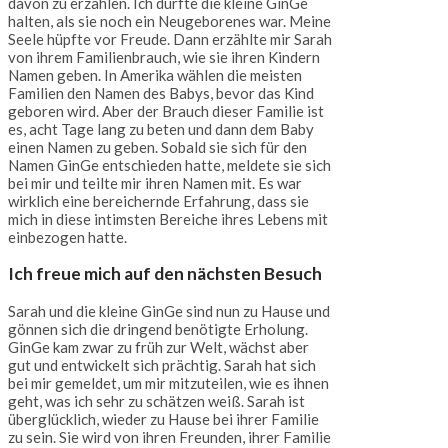
davon zu erzählen. Ich durfte die kleine GinGe
halten, als sie noch ein Neugeborenes war. Meine
Seele hüpfte vor Freude. Dann erzählte mir Sarah
von ihrem Familienbrauch, wie sie ihren Kindern
Namen geben. In Amerika wählen die meisten
Familien den Namen des Babys, bevor das Kind
geboren wird. Aber der Brauch dieser Familie ist
es, acht Tage lang zu beten und dann dem Baby
einen Namen zu geben. Sobald sie sich für den
Namen GinGe entschieden hatte, meldete sie sich
bei mir und teilte mir ihren Namen mit. Es war
wirklich eine bereichernde Erfahrung, dass sie
mich in diese intimsten Bereiche ihres Lebens mit
einbezogen hatte.
Ich freue mich auf den nächsten Besuch
Sarah und die kleine GinGe sind nun zu Hause und
gönnen sich die dringend benötigte Erholung.
GinGe kam zwar zu früh zur Welt, wächst aber
gut und entwickelt sich prächtig. Sarah hat sich
bei mir gemeldet, um mir mitzuteilen, wie es ihnen
geht, was ich sehr zu schätzen weiß. Sarah ist
überglücklich, wieder zu Hause bei ihrer Familie
zu sein. Sie wird von ihren Freunden, ihrer Familie