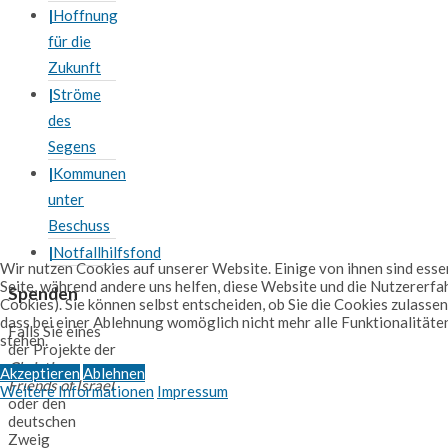
Hoffnung
für die
Zukunft
Ströme
des
Segens
Kommunen
unter
Beschuss
Notfallhilfsfond
Wir nutzen Cookies auf unserer Website. Einige von ihnen sind essen
Seite, während andere uns helfen, diese Website und die Nutzererfa
Spenden
Cookies). Sie können selbst entscheiden, ob Sie die Cookies zulassen
dass bei einer Ablehnung womöglich nicht mehr alle Funktionalitäte
Falls Sie eines
stehen.
der Projekte der
Christian
Akzeptieren
Ablehnen
Friends of Israel
Weitere Informationen
Impressum
oder den
deutschen
Zweig