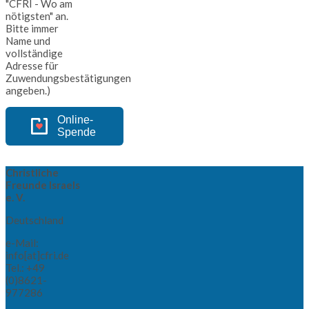
"CFRI - Wo am
nötigsten" an.
Bitte immer
Name und
vollständige
Adresse für
Zuwendungsbestätigungen
angeben.)
Online-
Spende
Christliche
Freunde Israels
e. V.
Deutschland
e-Mail:
info[at]cfri.de
Tel.: +49
(0)8621-
977286