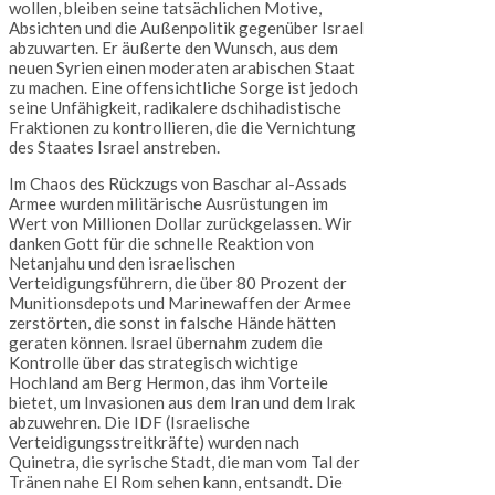
wollen, bleiben seine tatsächlichen Motive,
Absichten und die Außenpolitik gegenüber Israel
abzuwarten. Er äußerte den Wunsch, aus dem
neuen Syrien einen moderaten arabischen Staat
zu machen. Eine offensichtliche Sorge ist jedoch
seine Unfähigkeit, radikalere dschihadistische
Fraktionen zu kontrollieren, die die Vernichtung
des Staates Israel anstreben.
Im Chaos des Rückzugs von Baschar al-Assads
Armee wurden militärische Ausrüstungen im
Wert von Millionen Dollar zurückgelassen. Wir
danken Gott für die schnelle Reaktion von
Netanjahu und den israelischen
Verteidigungsführern, die über 80 Prozent der
Munitionsdepots und Marinewaffen der Armee
zerstörten, die sonst in falsche Hände hätten
geraten können. Israel übernahm zudem die
Kontrolle über das strategisch wichtige
Hochland am Berg Hermon, das ihm Vorteile
bietet, um Invasionen aus dem Iran und dem Irak
abzuwehren. Die IDF (Israelische
Verteidigungsstreitkräfte) wurden nach
Quinetra, die syrische Stadt, die man vom Tal der
Tränen nahe El Rom sehen kann, entsandt. Die