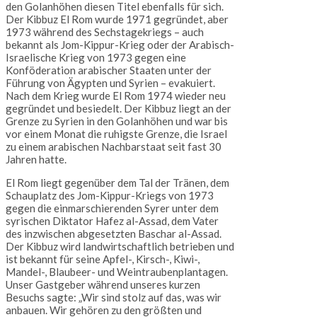
den Golanhöhen diesen Titel ebenfalls für sich.
Der Kibbuz El Rom wurde 1971 gegründet, aber
1973 während des Sechstagekriegs – auch
bekannt als Jom-Kippur-Krieg oder der Arabisch-
Israelische Krieg von 1973 gegen eine
Konföderation arabischer Staaten unter der
Führung von Ägypten und Syrien – evakuiert.
Nach dem Krieg wurde El Rom 1974 wieder neu
gegründet und besiedelt. Der Kibbuz liegt an der
Grenze zu Syrien in den Golanhöhen und war bis
vor einem Monat die ruhigste Grenze, die Israel
zu einem arabischen Nachbarstaat seit fast 30
Jahren hatte.
El Rom liegt gegenüber dem Tal der Tränen, dem
Schauplatz des Jom-Kippur-Kriegs von 1973
gegen die einmarschierenden Syrer unter dem
syrischen Diktator Hafez al-Assad, dem Vater
des inzwischen abgesetzten Baschar al-Assad.
Der Kibbuz wird landwirtschaftlich betrieben und
ist bekannt für seine Apfel-, Kirsch-, Kiwi-,
Mandel-, Blaubeer- und Weintraubenplantagen.
Unser Gastgeber während unseres kurzen
Besuchs sagte: „Wir sind stolz auf das, was wir
anbauen. Wir gehören zu den größten und