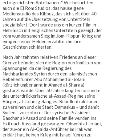
erfolgreichsten Apfelbauern.“ Wir besuchten
auch die El Rom Studios, das hauseigene
Medienstudio des Kibbuz, das sich seit über 40
Jahren auf die Übersetzung von Untertiteln
spezialisiert. Dort wurde uns ein kurzer Film in
Hebräisch mit englischen Untertiteln gezeigt, der
vom wundersamen Sieg im Jom-Kippur-Krieg und
einigen seiner Helden erzählte, die ihre
Geschichten schilderten.
Nach Jahrzehnten relativen Friedens an dieser
Grenze befindet sich die Region nun inmitten von
Spannungen, da die Regierung des
Nachbarlandes Syrien durch den islamistischen
Rebellenführer Abu Mohammed al-Jolani
(kürzlich umbenannt in Ahmed al-Sharaa)
gestürzt wurde. Über 50 Jahre lang terrorisierte
das unterdrückerische al-Assad-Regime seine
Bürger; al-Jolani gelang es, Rebellenfraktionen
zu vereinen und die Stadt Damaskus – und damit
Syrien – zu erobern. Der syrische Präsident
Baschar al-Assad und seine Familie wurden ins
Exil nach Russland gezwungen. Obwohl al-Jolani,
der zuvor ein Al-Qaida-Anführer im Irak war,
erklärt hat, keinen Krieg mit Israel führen zu