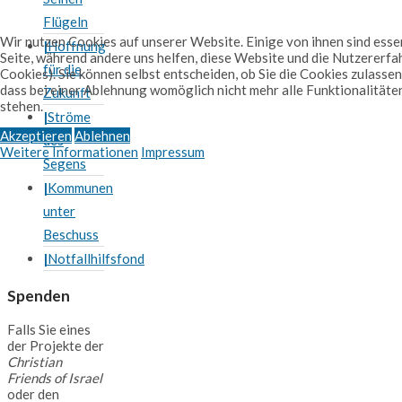
Flügeln
Wir nutzen Cookies auf unserer Website. Einige von ihnen sind essen
Hoffnung
Seite, während andere uns helfen, diese Website und die Nutzererfa
für die
Cookies). Sie können selbst entscheiden, ob Sie die Cookies zulassen
dass bei einer Ablehnung womöglich nicht mehr alle Funktionalitäte
Zukunft
stehen.
Ströme
Akzeptieren
Ablehnen
des
Weitere Informationen
Impressum
Segens
Kommunen
unter
Beschuss
Notfallhilfsfond
Spenden
Falls Sie eines
der Projekte der
Christian
Friends of Israel
oder den