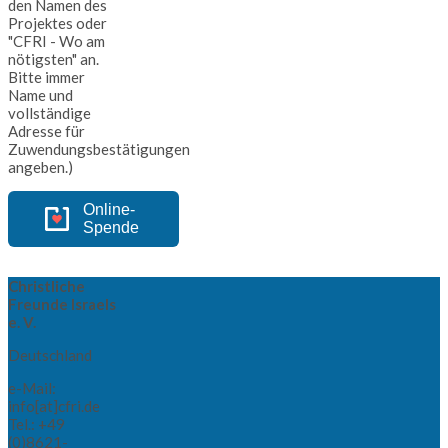
den Namen des
Projektes oder
"CFRI - Wo am
nötigsten" an.
Bitte immer
Name und
vollständige
Adresse für
Zuwendungsbestätigungen
angeben.)
Online-
Spende
Christliche
Freunde Israels
e. V.
Deutschland
e-Mail:
info[at]cfri.de
Tel.: +49
(0)8621-