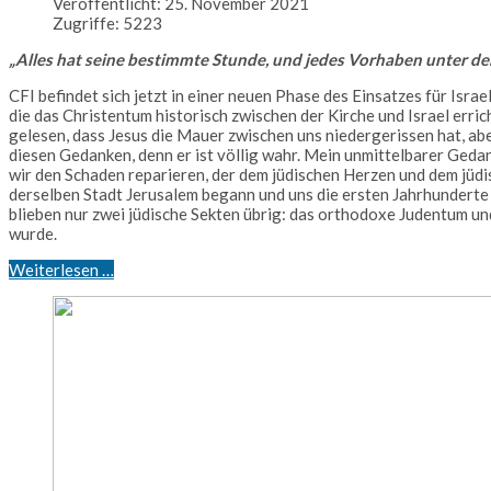
Veröffentlicht: 25. November 2021
Zugriffe: 5223
„Alles hat seine bestimmte Stunde, und jedes Vorhaben unter d
CFI befindet sich jetzt in einer neuen Phase des Einsatzes für Israe
die das Christentum historisch zwischen der Kirche und Israel erri
gelesen, dass Jesus die Mauer zwischen uns niedergerissen hat, abe
diesen Gedanken, denn er ist völlig wahr. Mein unmittelbarer Ged
wir den Schaden reparieren, der dem jüdischen Herzen und dem jüdi
derselben Stadt Jerusalem begann und uns die ersten Jahrhunderte
blieben nur zwei jüdische Sekten übrig: das orthodoxe Judentum un
wurde.
Weiterlesen …