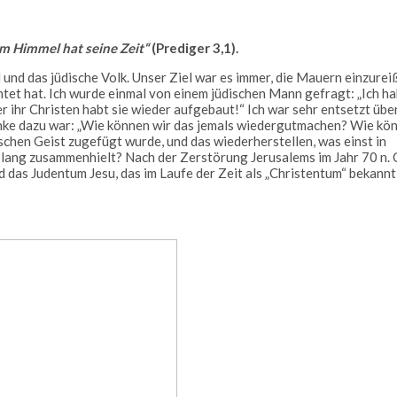
em Himmel hat seine Zeit“
(Prediger 3,1).
l und das jüdische Volk. Unser Ziel war es immer, die Mauern einzurei
chtet hat. Ich wurde einmal von einem jüdischen Mann gefragt: „Ich h
r ihr Christen habt sie wieder aufgebaut!“ Ich war sehr entsetzt übe
anke dazu war: „Wie können wir das jemals wiedergutmachen? Wie kö
schen Geist zugefügt wurde, und das wiederherstellen, was einst in
 lang zusammenhielt? Nach der Zerstörung Jerusalems im Jahr 70 n. 
d das Judentum Jesu, das im Laufe der Zeit als „Christentum“ bekannt