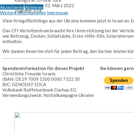
Veröffentlicht: 02. März 2022
Akzeptieren
Ablehnen
Zugriffe: 514
Weitere Informationen
Impressum
Viele Kriegsflüchtlinge aus der Ukraine kommen jetzt in Israel an.
Das CFI Verteilzentrum braucht Ihre Unterstützung bei der Vertei
wie Bettzeug, Decken, Schlafsäcke, Erste-Hilfe-Kits, Solarlaterne
enthalten.
Wir danken Ihnen herzlich für jeden Beitrag, den Sie hier leisten kö
Spendeninformation für dieses Projekt
Sie können gern
Christliche Freunde Israels
IBAN: DE19 7009 1500 0000 7322 30
BIC: GENODEF1DCA
Volksbank Raiffeisenbank Dachau EG
Verwendungszweck: Notfallkampagne Ukraine