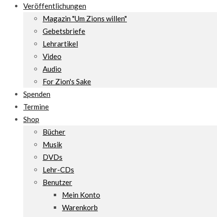
Veröffentlichungen
Magazin "Um Zions willen"
Gebetsbriefe
Lehrartikel
Video
Audio
For Zion's Sake
Spenden
Termine
Shop
Bücher
Musik
DVDs
Lehr-CDs
Benutzer
Mein Konto
Warenkorb