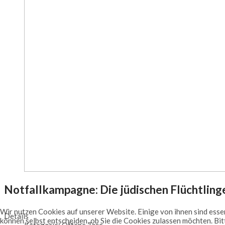
Notfallkampagne: Die jüdischen Flüchtlinge
Wir nutzen Cookies auf unserer Website. Einige von ihnen sind essen
Details
können selbst entscheiden, ob Sie die Cookies zulassen möchten. Bit
Kategorie:
Offene Tore